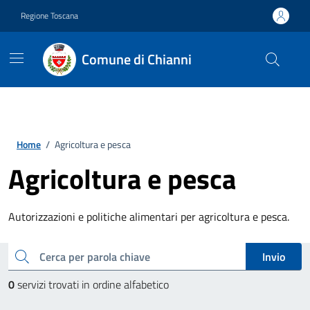
Vai ai contenuti
Vai al footer
Regione Toscana
Comune di Chianni
Home
/
Agricoltura e pesca
Agricoltura e pesca
Autorizzazioni e politiche alimentari per agricoltura e pesca.
Esplora tutti i servizi
cerca
Invio
0
servizi trovati in ordine alfabetico