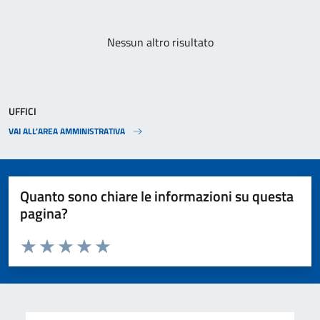
Paginazione
Nessun altro risultato
UFFICI
VAI ALL’AREA AMMINISTRATIVA
Quanto sono chiare le informazioni su questa
pagina?
Valuta da 1 a 5 stelle la pagina
Valuta 1 stelle su 5
Valuta 2 stelle su 5
Valuta 3 stelle su 5
Valuta 4 stelle su 5
Valuta 5 stelle su 5